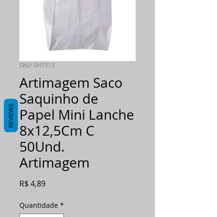
SKU: SH1513
Artimagem Saco
Saquinho de
REVIEWS
Papel Mini Lanche
8x12,5Cm C
50Und.
Artimagem
Preço
R$ 4,89
Quantidade
*