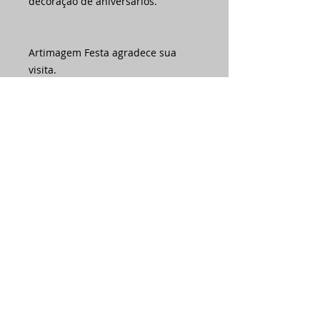
decoração de aniversários.
Artimagem Festa agradece sua
visita.
Ainda não há avaliações
Compartilhe sua opinião. Seja o
primeiro a deixar uma avaliação.
Avaliar
Assine nossa
newsletter •
Email