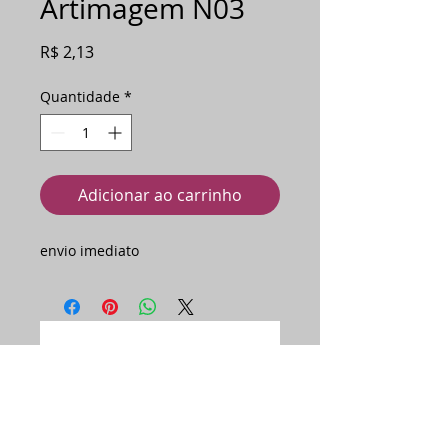
Artimagem N03
Preço
R$ 2,13
Quantidade
*
Adicionar ao carrinho
envio imediato
Ainda não há avaliações
Compartilhe sua opinião. Seja o
primeiro a deixar uma avaliação.