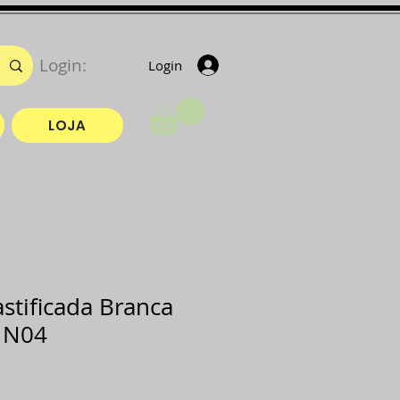
Login:
Login
LOJA
stificada Branca
 N04