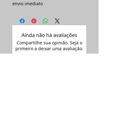
envio imediato
Ainda não há avaliações
Compartilhe sua opinião. Seja o
primeiro a deixar uma avaliação.
Avaliar
Assine nossa
newsletter •
Email
Enviar
ARTIMAGEM - CNPJ:
12.681.238
/0001-09