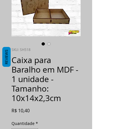
SKU: SH518
REVIEWS
Caixa para
Baralho em MDF -
1 unidade -
Tamanho:
10x14x2,3cm
Preço
R$ 10,40
Quantidade
*