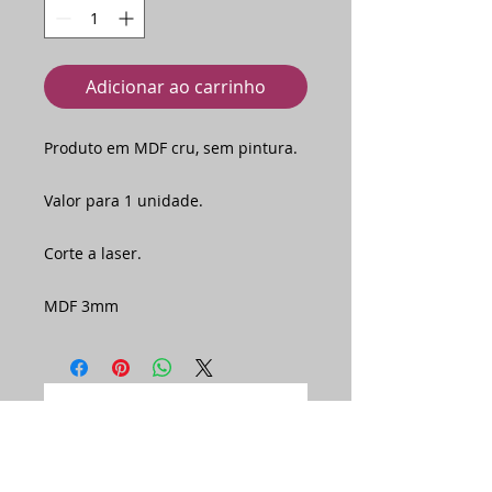
Adicionar ao carrinho
Produto em MDF cru, sem pintura.
Valor para 1 unidade.
Corte a laser.
MDF 3mm
Ainda não há avaliações
Compartilhe sua opinião. Seja o
primeiro a deixar uma avaliação.