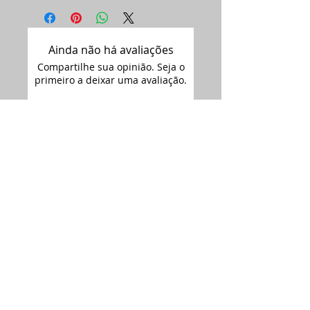
Ainda não há avaliações
Compartilhe sua opinião. Seja o
primeiro a deixar uma avaliação.
Avaliar
Assine nossa
newsletter •
Email
Enviar
ARTIMAGEM - CNPJ:
12.681.238
/0001-09
Siga-nos no
Rua Florianópolis 2692,
Instagram:
Bairro Iguaçú / Céu Azul - PR