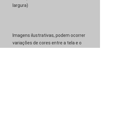
largura)
Imagens ilustrativas, podem ocorrer
variações de cores entre a tela e o
produto
Ainda não há avaliações
Compartilhe sua opinião. Seja o
primeiro a deixar uma avaliação.
Avaliar
Assine nossa
newsletter •