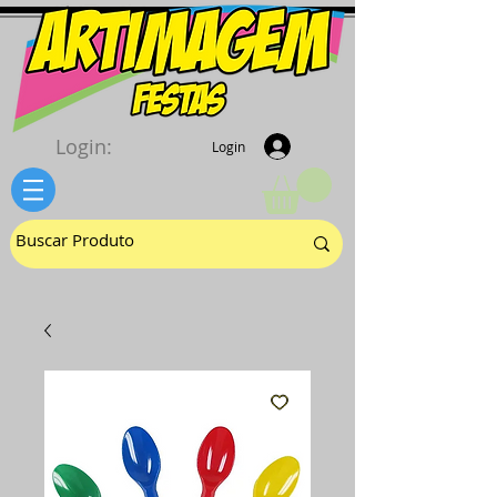
Login:
Login