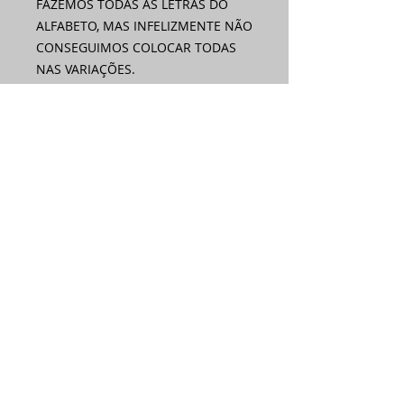
FAZEMOS TODAS AS LETRAS DO
ALFABETO, MAS INFELIZMENTE NÃO
CONSEGUIMOS COLOCAR TODAS
NAS VARIAÇÕES.
Ainda não há avaliações
Compartilhe sua opinião. Seja o
primeiro a deixar uma avaliação.
Avaliar
Assine nossa
newsletter •
Email