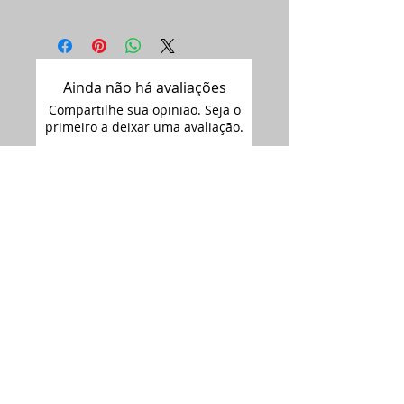
Ainda não há avaliações
Compartilhe sua opinião. Seja o
primeiro a deixar uma avaliação.
Avaliar
Assine nossa
newsletter •
Email
Enviar
ARTIMAGEM - CNPJ:
12.681.238
/0001-09
Siga-nos no