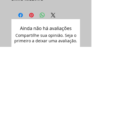
Ainda não há avaliações
Compartilhe sua opinião. Seja o
primeiro a deixar uma avaliação.
Avaliar
Assine nossa
newsletter •
Email
Enviar
ARTIMAGEM - CNPJ:
12.681.238
/0001-09
Siga-nos no