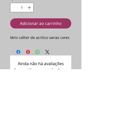
Adicionar ao carrinho
Mini colher de acrilico varias cores
Ainda não há avaliações
Compartilhe sua opinião. Seja o
primeiro a deixar uma avaliação.
Avaliar
Assine nossa
newsletter •