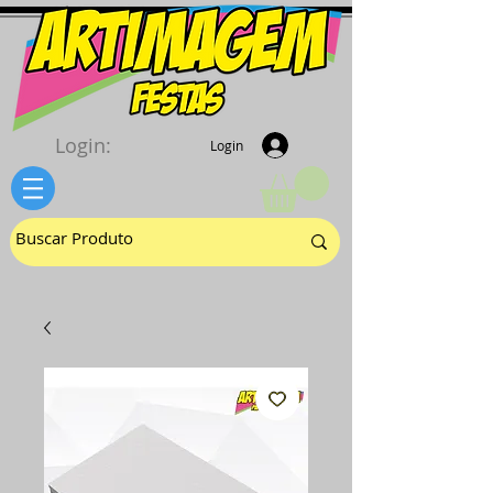
Login:
Login