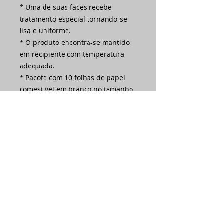
* Uma de suas faces recebe
tratamento especial tornando-se
lisa e uniforme.
* O produto encontra-se mantido
em recipiente com temperatura
adequada.
* Pacote com 10 folhas de papel
comestível em branco no tamanho
A4 (210x297mm).
Ainda não há avaliações
Compartilhe sua opinião. Seja o
primeiro a deixar uma avaliação.
Avaliar