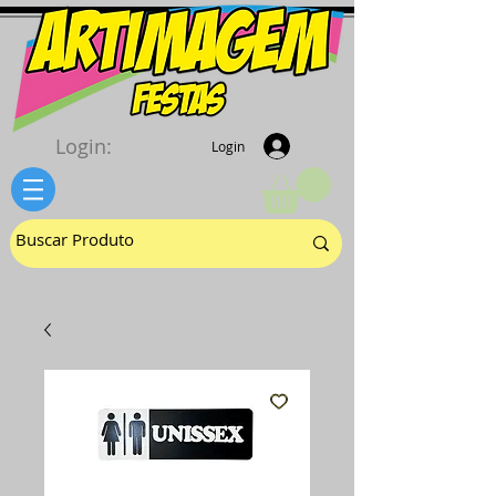
Login:
Login