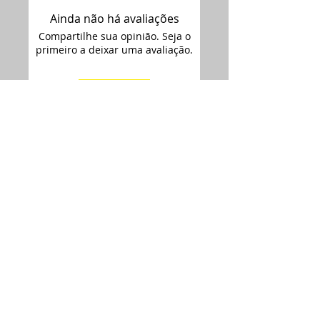
Ainda não há avaliações
Compartilhe sua opinião. Seja o
primeiro a deixar uma avaliação.
Avaliar
Assine nossa
newsletter •
Email
Enviar
ARTIMAGEM - CNPJ:
12.681.238
/0001-09
Siga-nos no
Rua Florianópolis 2692,
Instagram:
Bairro Iguaçú / Céu Azul - PR
Siga-nos no
(45) 32663387
Facebook:
papeldearroz@live.com