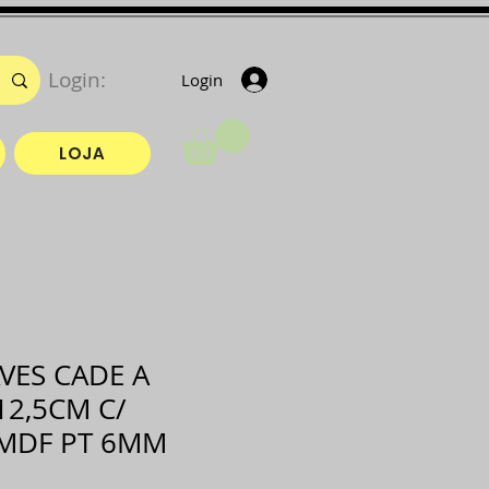
Login:
Login
LOJA
VES CADE A
12,5CM C/
MDF PT 6MM