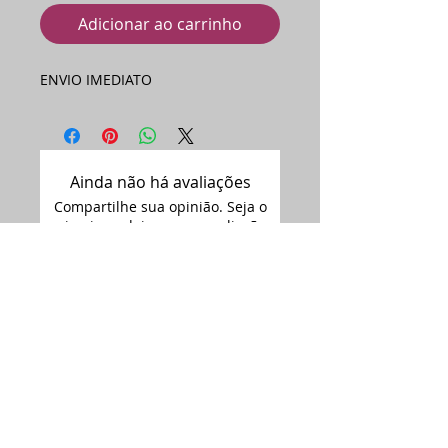
Adicionar ao carrinho
ENVIO IMEDIATO
Ainda não há avaliações
Compartilhe sua opinião. Seja o
primeiro a deixar uma avaliação.
Avaliar
Assine nossa
newsletter •
Email