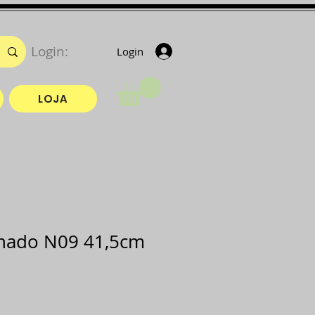
Login:
Login
LOJA
nado N09 41,5cm