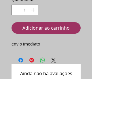
Adicionar ao carrinho
envio imediato
Ainda não há avaliações
Compartilhe sua opinião. Seja o
primeiro a deixar uma avaliação.
Avaliar
Assine nossa
newsletter •