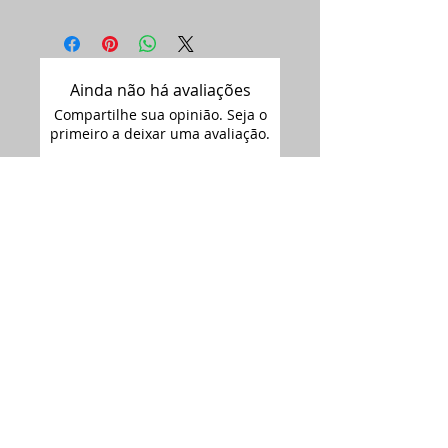
Ainda não há avaliações
Compartilhe sua opinião. Seja o
primeiro a deixar uma avaliação.
Avaliar
Assine nossa
newsletter •
Email
Enviar
ARTIMAGEM - CNPJ:
12.681.238
/0001-09
Siga-nos no
Rua Florianópolis 2692,