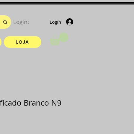
Login:
Login
LOJA
ificado Branco N9